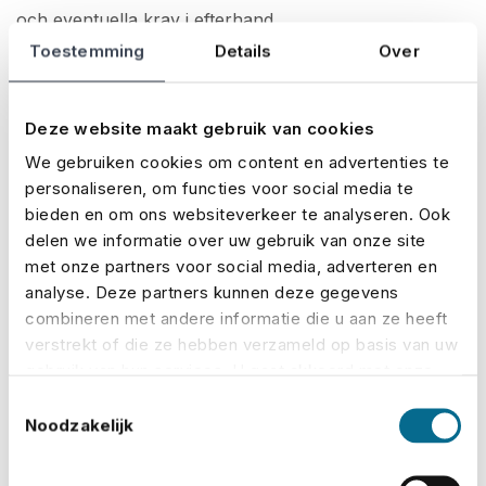
och eventuella krav i efterhand.
Toestemming
Details
Over
3.
Välj rätt leverantörer (och ha en
reservplan)
Deze website maakt gebruik van cookies
We gebruiken cookies om content en advertenties te
Ett event är bara så starkt som personerna bakom det.
personaliseren, om functies voor social media te
Därför är det avgörande att
samarbeta med pålitliga
bieden en om ons websiteverkeer te analyseren. Ook
leverantörer som levererar det de lovar.
Be om
delen we informatie over uw gebruik van onze site
referenser, kolla omdömen och se till att du inte blir
met onze partners voor social media, adverteren en
helt beroende av en enda aktör.
analyse. Deze partners kunnen deze gegevens
combineren met andere informatie die u aan ze heeft
​​​Och glöm aldrig en reservplan
. Vad händer om
verstrekt of die ze hebben verzameld op basis van uw
gebruik van hun services. U gaat akkoord met onze
cateringfirman inte kan leverera på grund av brand
cookies als u onze website blijft gebruiken.
eller leveransproblem? Eller om den tekniska
Toestemmingsselectie
Noodzakelijk
utrustningen havererar? En genomtänkt plan B gör att
du behåller kontrollen – även när saker går snett.