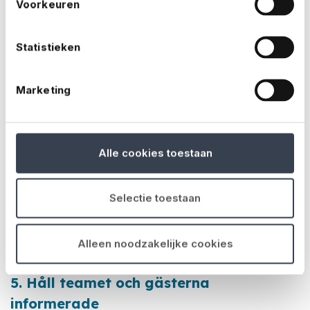
Voorkeuren
4.
Skydda dig med rätt försäkring
Statistieken
Även med den bästa planeringen kan oväntade saker
hända. Tänk stormskador, olyckor bland gästerna eller
Marketing
en plötslig inställd bokning.
Därför är det viktigt med
en
eventförsäkring.
Den hjälper dig att hantera
riskerna och skyddar dig mot oväntade kostnader.
Alle cookies toestaan
Vilken typ av
täckning
du behöver beror på
evenemanget och de avtal du har med leverantörer
Selectie toestaan
och samarbetspartner. Osäker på vad som krävs?
Vi
hjälper dig att reda ut det och ser till att allt är rätt
Alleen noodzakelijke cookies
försäkrat.
5.
Håll teamet och gästerna
informerade