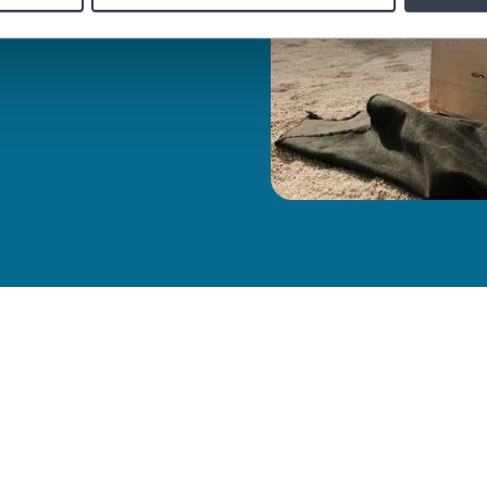
försäkringar via Yinco.