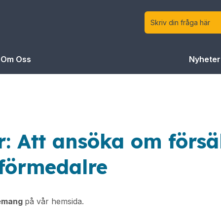
Om Oss
Nyheter
r: Att ansöka om försä
förmedalre
emang
på vår hemsida.