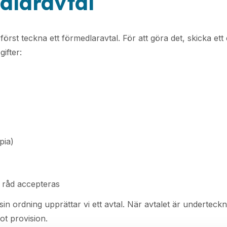
dlaravtal
rst teckna ett förmedlaravtal. För att göra det, skicka ett e-
gifter:
pia)
e råd accepteras
sin ordning upprättar vi ett avtal. När avtalet är undertec
ot provision.