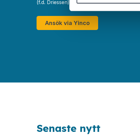
(f.d. Driessen)? Begär då dina offerter och 
Ansök via Yinco
Senaste nytt