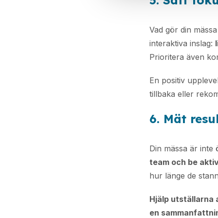
5. Sätt fok
Vad gör din mässa
interaktiva inslag:
Prioritera även kom
En positiv upplev
tillbaka eller re
6. Mät resu
Din mässa är inte
team och be akti
hur länge de stan
Hjälp utställarna 
en sammanfattnin