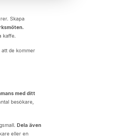
rer. Skapa
erksmöten.
a kaffe.
n att de kommer
mmans med ditt
ntal besökare,
ngsmall.
Dela även
kare eller en