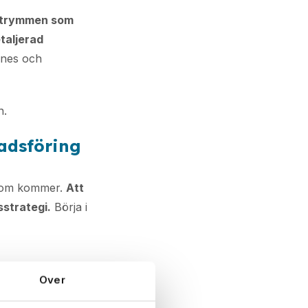
 utrymmen som
taljerad
ines och
n.
adsföring
 som kommer.
Att
strategi.
Börja i
Over
tagram