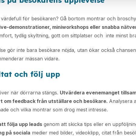
us på besökarens upplevelse
 värdefull för besökaren? Gå bortom montrar och broschy
live-demonstrationer, miniworkshops eller snabba nätv
fort, tydlig skyltning, gott om sittplatser och inte minst br
else gör inte bara besökare nöjda, utan ökar också chanse
kommenderar mässan vidare.
ltat och följ upp
 över när dörrarna stängs.
Utvärdera evenemanget tillsa
vt om feedback från utställare och besökare.
Analysera a
nade och vilka montrar som drog mest intresse.
att följa upp leads
genom att skicka tips eller en uppföljni
g på sociala
medier med bilder, videoklipp, citat från besö