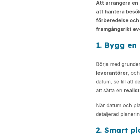
Att arrangera en m
att hantera besök
förberedelse och 
framgångsrikt ev
1. Bygg en
Börja med grundern
leverantörer,
och 
datum, se till att d
att sätta en
realis
När datum och plat
detaljerad planerin
2. Smart pl