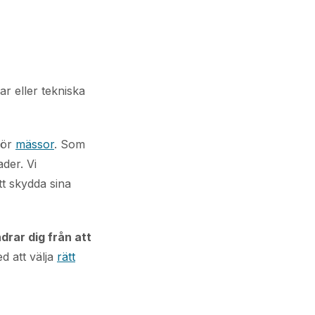
r eller tekniska
för
mässor
. Som
der. Vi
tt skydda sina
drar dig från att
d att välja
rätt