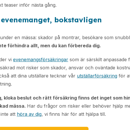
kt teaser inför nästa gång.
a evenemanget, bokstavligen
 under en mässa: skador på montrar, besökare som snubbla
nte förhindra allt, men du kan förbereda dig.
der vi
evenemangsförsäkringar
som är särskilt anpassade 
rsäkrad mot risker som skador, ansvar och oväntade kostna
så att dina utställare tecknar vår
utställarförsäkring
för a
tning.
 kloka beslut och rätt försäkring finns det inget som hin
ckad mässa.
Har du frågor om risker eller behöver hjälp me
inte att
höra av dig
, vi finns här för att hjälpa till.​​