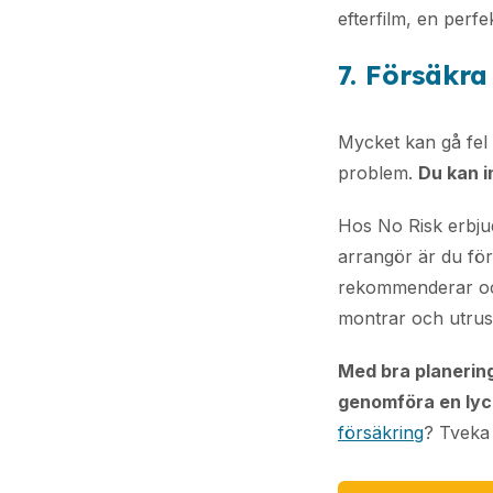
efterfilm, en perfe
7. Försäkr
Mycket kan gå fel
problem.
Du kan i
Hos No Risk erbju
arrangör är du fö
rekommenderar ock
montrar och utrus
Med bra planering,
genomföra en ly
försäkring
? Tveka 