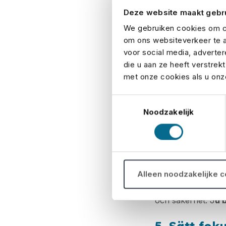
Förse utstäl
Deze website maakt gebr
We gebruiken cookies om co
Ett pressmed
om ons websiteverkeer te a
Glöm inte att öpp
voor social media, adverte
du planera kapacitet
die u aan ze heeft verstrek
met onze cookies als u onze
4. Logisti
Toestemmingsselectie
Noodzakelijk
Från uppbyggnad ti
Dokumentera alla 
ska vart, vad måste
säkerhet och städn
Alleen noodzakelijke 
Ha nära samordning
och säkerhet. J
u 