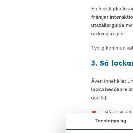
En logisk planlösni
främjar interakti
utställarguide
med
ordningsregler.
Tydlig kommunikat
3. Så lock
Även innehållet u
locka besökare k
god tid:
Nå ut till di
Toestemming
Dela uppdate