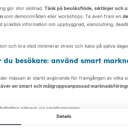
ng gör stor skillnad.
Tänk på besöksflöde, siktlinjer och
on
som demoområden eller workshops. Ta även fram en
de
 praktisk information om uppbyggnad, elanslutning, deadl
ion och bra stöd minimerar stress och kaos på själva dage
ar du besökare: använd smart markn
nder mässan är starkt avgörande för framgången av vilka
räver en smart och målgruppsanpassad marknadsförings
tt befintliga nätverk via emailkampanjer
Details
ringar och bakom kulisserna material på LinkedIn och Ins