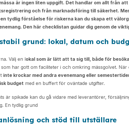
ässa är ingen liten uppgift. Det handlar om allt från att vä
sregistrering och från marknadsföring till säkerhet. M
en tydlig förståelse för riskerna kan du skapa ett välor
enemang. Den här checklistan guidar dig genom de vikti
 stabil grund: lokal, datum och bud
a. Välj en l
okal som är lätt att ta sig till, både för besö
som har gott om faciliteter i och omkring mässgolvet. Nä
et
inte krockar med andra evenemang eller semestertide
tisk budget
med en buffert för oväntade utgifter.
s är spikade kan du gå vidare med leverantörer, försäljni
g. En tydlig grund
anlösning och stöd till utställare