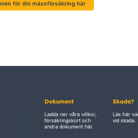
ien för din mässförsäkring här
Dokument
Skada?
Ladda ner våra villkor,
Läs här va
försäkringskort och
vid skada.
andra dokument här.