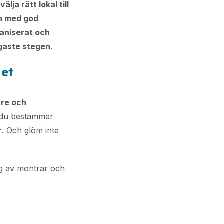
lja rätt lokal till
en med god
ganiserat och
gaste stegen.
get
kare och
r du bestämmer
r
. Och glöm inte
ng av montrar och