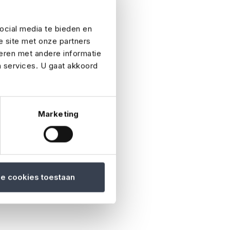
in egen publik
ocial media te bieden en
ffektivt
e site met onze partners
g, desto bättre kan
eren met andere informatie
n services. U gaat akkoord
Marketing
ande logistik.
anländer när, vad
a installationer,
le cookies toestaan
get team, catering