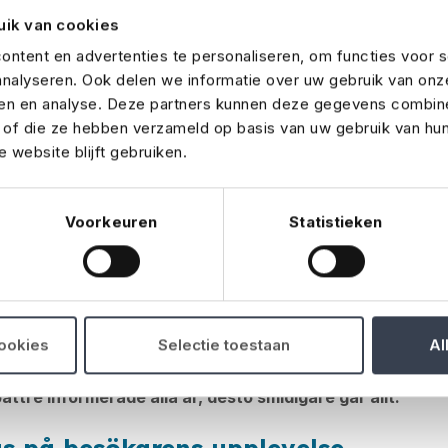
larna med marknadsföringsmaterial så att de kan aktivera s
uik van cookies
ntent en advertenties te personaliseren, om functies voor s
delande till branschmedia eller lokal press kan också vara e
nalyseren. Ook delen we informatie over uw gebruik van onz
na upp för online-registrering
. Ju tidigare folk anmäler si
ren en analyse. Deze partners kunnen deze gegevens combin
, kommunikation och logistik.​​​​​​
t of die ze hebben verzameld op basis van uw gebruik van hu
 website blijft gebruiken.
ken avgör hur dagen går
Voorkeuren
Statistieken
ll nedmontering: ett lyckat evenemang bygger på välfunger
avtal i tydliga tidsscheman och produktionsplaner:
vem 
 kopplas eller levereras? Tänk på lastning/lossning, teknisk
ing.
cookies
Selectie toestaan
Al
 med alla inblandade: leverantörer, monterbyggare, ditt e
bättre informerade alla är, desto smidigare går allt.