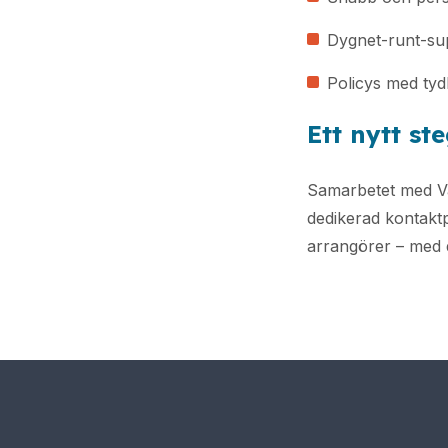
Dygnet-runt-sup
Policys med tyd
Ett nytt st
Samarbetet med Van 
dedikerad kontaktp
arrangörer – med d