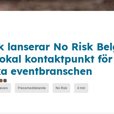
k lanserar No Risk Be
lokal kontaktpunkt för
ka eventbranschen
nieuws
Pressmeddelande
No Risk
4 min