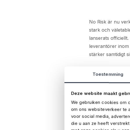
No Risk är nu ver
stark och väletab
lanserats officiel
leverantörer inom 
stärker samtidigt s
Försäkrade
Toestemming
No Risk är special
Deze website maakt gebr
branschen och vet
We gebruiken cookies om co
snabbt online, med
om ons websiteverkeer te a
Risk tusentals eve
voor social media, adverte
är verksamt i sju
die u aan ze heeft verstrek