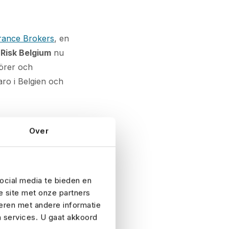
rance Brokers
, en
Risk Belgium
nu
görer och
ro i Belgien och
nschen
Over
. Teamet förstår
ng kan ordnas
ocial media te bieden en
e år försäkrar No
e site met onze partners
turnéer. Företaget
eren met andere informatie
den.
n services. U gaat akkoord