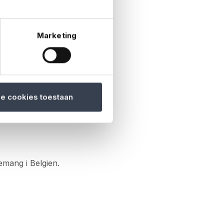
Marketing
unkt. Denna
tningen och
köts fortsatt av
kunskap på ett
le cookies toestaan
emang i Belgien.