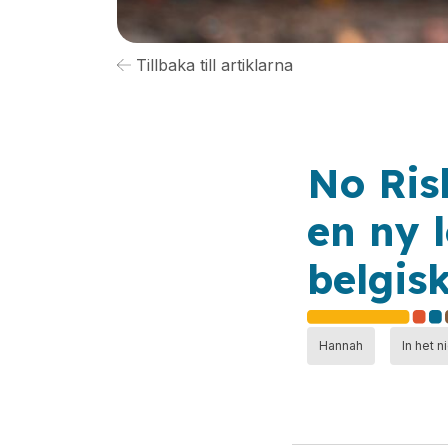
Tillbaka till artiklarna
No Ris
en ny 
belgis
Hannah
In het 