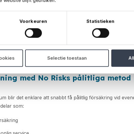
 website blijft gebruiken.
med en stark lokal partner
Voorkeuren
Statistieken
r kan nu vända sig till Van Dessel som sin lokala kontaktp
ar fullständig kunskap om den belgiska marknaden, lagstif
torganisation. Innehållshantering och specialistrådgivning s
erna. På så sätt förenas lokal expertis med internationell 
cookies
Selectie toestaan
Al
ning med No Risks pålitliga metod
m blir det enklare att snabbt få pålitlig försäkring vid even
rdelar som:
rsäkring
onlig service