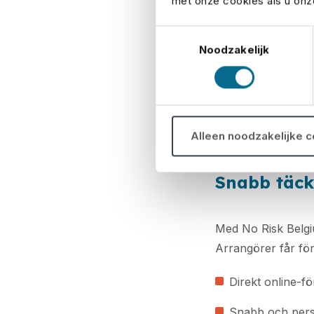
met onze cookies als u onze
Samarbete 
Toestemmingsselectie
Noodzakelijk
Belgiska arrangöre
erfarna mäklare h
verkligheten i even
teamet i Nederländ
Alleen noodzakelijke 
smidigt sätt.
Snabb täck
Med No Risk Belgiu
Arrangörer får fö
Direkt online-fö
Snabb och pers