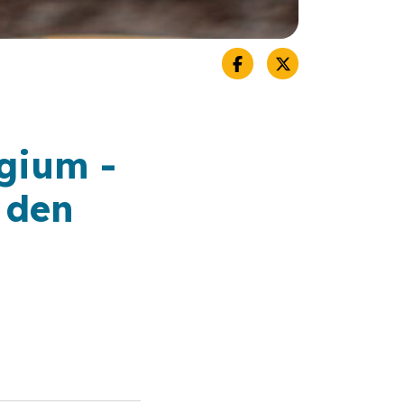
lgium -
 den