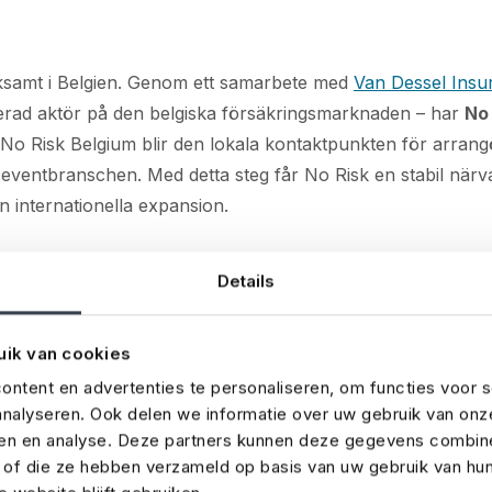
ksamt i Belgien. Genom ett samarbete med
Van Dessel Insu
lerad aktör på den belgiska försäkringsmarknaden – har
No 
lt. No Risk Belgium blir den lokala kontaktpunkten för arran
eventbranschen. Med detta steg får No Risk en stabil närva
in internationella expansion.
 av riktiga experter inom eventbra
Details
isten på försäkringar för event- och underhållningssektorn
uik van cookies
 vad som krävs för att arrangera ett evenemang. Försäkri
ntent en advertenties te personaliseren, om functies voor s
 stöd tillgängligt för mer komplexa frågor eller risker. Varj
nalyseren. Ook delen we informatie over uw gebruik van onz
nemang – från kvartersfester till stora festivaler och världs
ren en analyse. Deze partners kunnen deze gegevens combin
 europeiska länder och försäkrar evenemang över hela värl
t of die ze hebben verzameld op basis van uw gebruik van hu